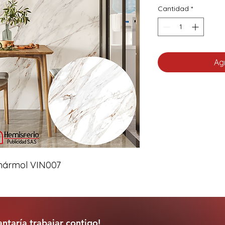
Cantidad
*
Agr
 mármol VIN007
ntaría trabajar contigo!