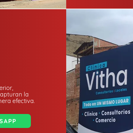
erior,
apturan la
era efectiva.
SAPP