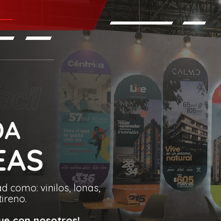
DA
EAS
d como: vinilos, lonas,
tireno.
ue con nosotros!